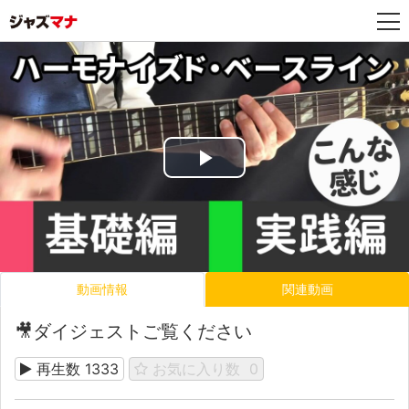
Play
Video
動画情報
関連動画
🎥ダイジェストご覧ください
再生数
1333
お気に入り数
0