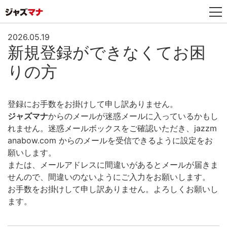
2026.05.19
新規登録ができなくてお困
りの方
登録にお手数をお掛けして申し訳ありません。
ジャズマナ
からのメールが迷惑メールに入っているかもし
れません。迷惑メールボックスをご確認いただき、jazzm
anabow.com からのメールを受信できるように設定をお
願いします。
または、メールアドレスに間違いがあるとメールが届きま
せんので、間違いのないようにご入力をお願いします。
お手数をお掛けして申し訳ありません。よろしくお願いし
ます。