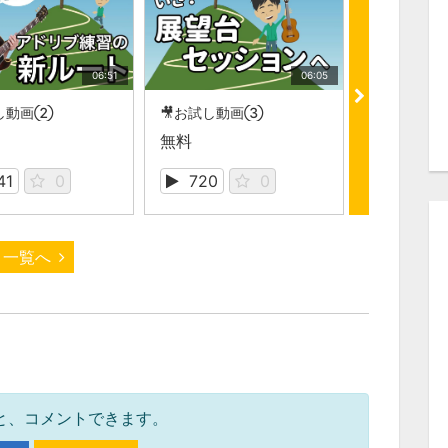
06:51
06:05
試し動画②
🎥お試し動画③
🎥お試し動
無料
無料
41
0
720
0
794
一覧へ
と、コメントできます。