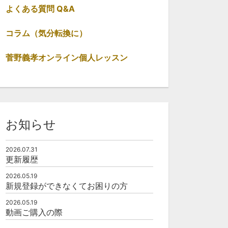
よくある質問 Q&A
コラム（気分転換に）
06:54
02:48
菅野義孝オンライン個人レッスン
画④
🎥コードメモ帳紹介
🎥セミナー＆座
無料
無料
0
644
0
930
お知らせ
2026.07.31
更新履歴
2026.05.19
新規登録ができなくてお困りの方
2026.05.19
動画ご購入の際