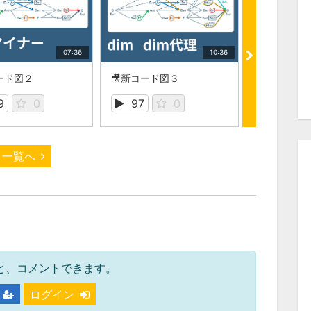
07:36
10:36
ード図２
🎥新コード図３
🎥新コード
9
0
97
0
96
一覧へ
と、コメントできます。
ログイン