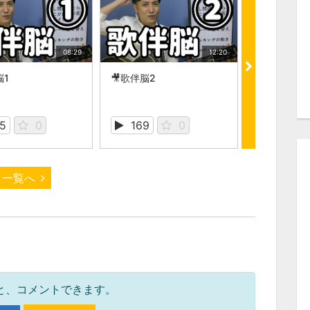
08:29
12:20
脳1
🎥歌伴脳2
🎥歌伴脳3
5
0
169
0
151
一覧へ
と、コメントできます。