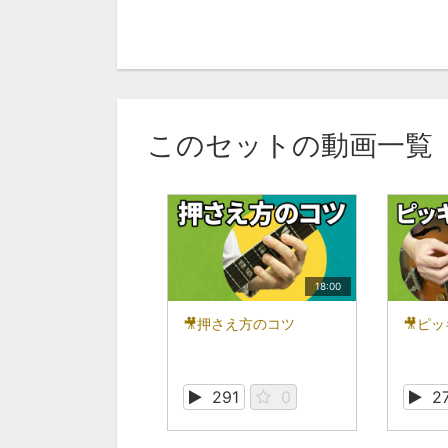
このセットの動画一覧
18:00
🎥押さえ方のコツ
🎥ピ
291
0
2