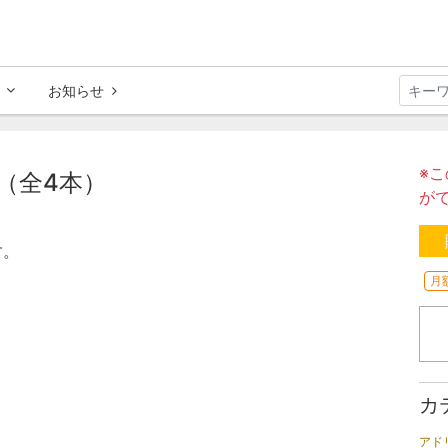
お知らせ
※
（全4本）
が
す。
月
カ
アド