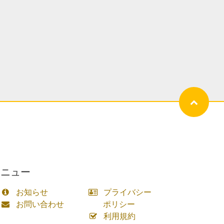
メニュー
お知らせ
プライバシー
お問い合わせ
ポリシー
利用規約