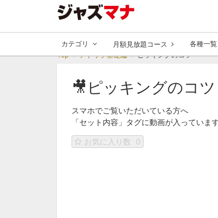
カテゴリ
各種一覧
月額見放題コース
Top
アドリブ基礎編
ピッキングのコツ
🎥ピッキングのコツ
スマホでご覧いただいている方へ
「セット内容」タグに動画が入っていま
お気に入り数
0