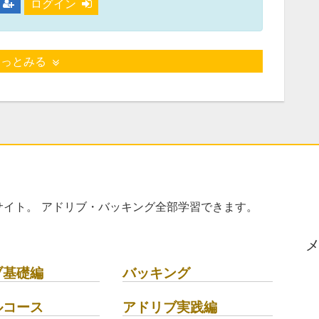
ログイン
もっとみる
イト。 アドリブ・バッキング全部学習できます。
ブ基礎編
バッキング
ルコース
アドリブ実践編