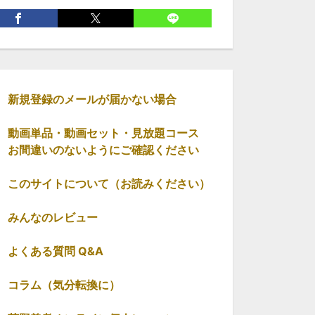
新規登録のメールが届かない場合
動画単品・動画セット・見放題コース
お間違いのないようにご確認ください
このサイトについて（お読みください）
みんなのレビュー
よくある質問 Q&A
コラム（気分転換に）