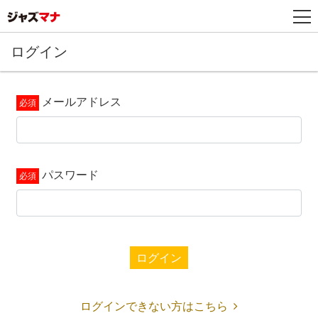
ログイン
メールアドレス
パスワード
ログイン
ログインできない方はこちら