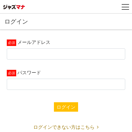
ログイン
メールアドレス
パスワード
ログイン
ログインできない方はこちら