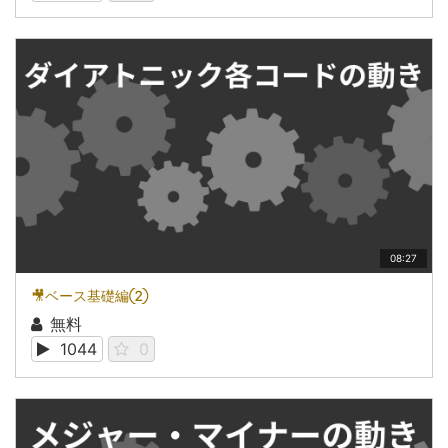
08:27
🎥ベース基礎編②
無料
1044
0