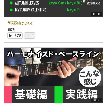
03:20
🎥実践編はじめに
無料
676
0
01:57