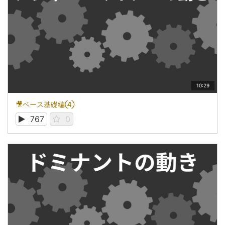
10:29
🎥ベース基礎編④
767
0