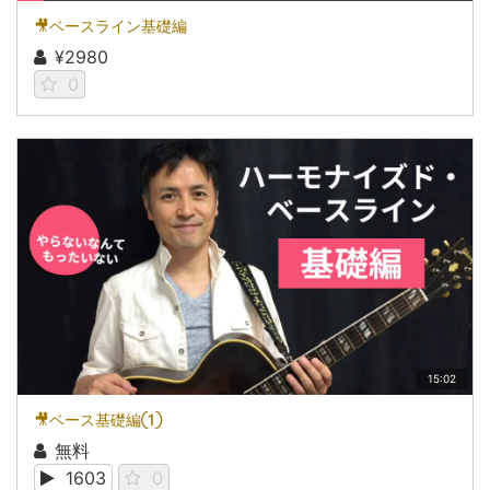
🎥ベースライン基礎編
¥2980
0
15:02
🎥ベース基礎編①
無料
1603
0