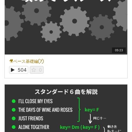
05:23
🎥ベース基礎編⑦
504
0