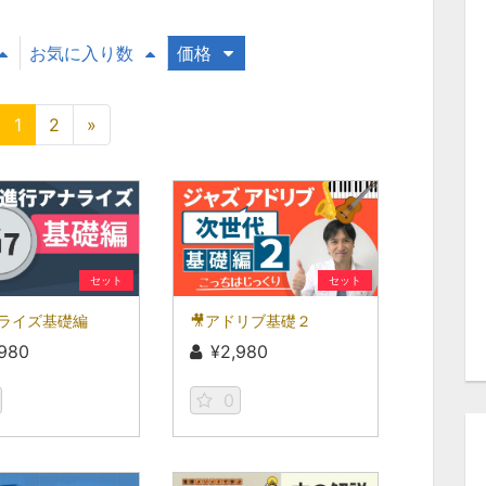
お気に入り数
価格
1
2
»
セット
セット
ナライズ基礎編
🎥アドリブ基礎２
,980
¥2,980
0