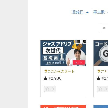
登録日
再生数
«
セット
🎥ここからスタート
🎥ア
¥2,980
¥2
0
0