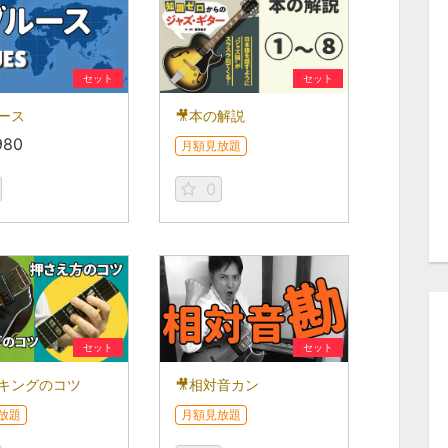
セット
セット
ルース
🎥本の解説
980
月額見放題
0
セット
セット
ッキングのコツ
🎥相対音カン
放題
月額見放題