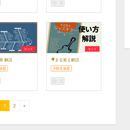
0
セット
セット
骨 解説
🎥まる覚え解説
放題
月額見放題
0
1
2
»