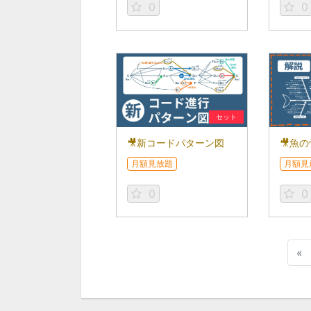
0
0
セット
🎥新コードパターン図
🎥魚の
月額見放題
月額見
0
0
«