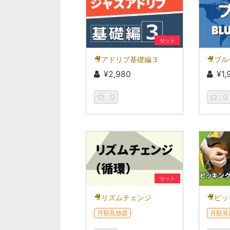
セット
🎥アドリブ基礎編３
🎥ブ
¥2,980
¥1,
0
0
セット
🎥リズムチェンジ
🎥ピ
月額見放題
月額見